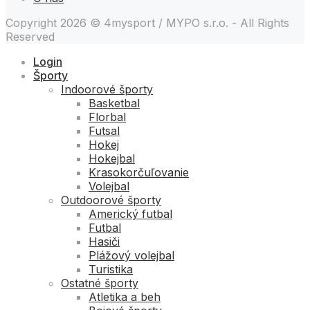
Copyright 2026 © 4mysport / MYPO s.r.o. - All Rights
Reserved
Login
Športy
Indoorové športy
Basketbal
Florbal
Futsal
Hokej
Hokejbal
Krasokorčuľovanie
Volejbal
Outdoorové športy
Americký futbal
Futbal
Hasiči
Plážový volejbal
Turistika
Ostatné športy
Atletika a beh