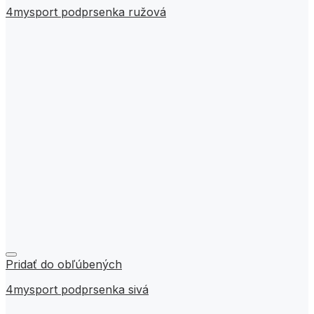
4mysport podprsenka ružová
Pridať do obľúbených
4mysport podprsenka sivá