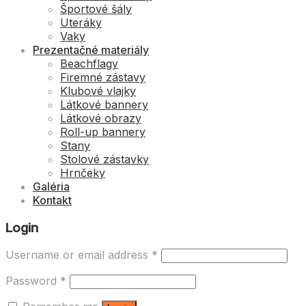
Športové šály
Uteráky
Vaky
Prezentačné materiály
Beachflagy
Firemné zástavy
Klubové vlajky
Látkové bannery
Látkové obrazy
Roll-up bannery
Stany
Stolové zástavky
Hrnčeky
Galéria
Kontakt
Login
Username or email address
*
Password
*