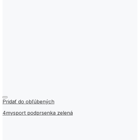
Pridať do obľúbených
4mysport podprsenka zelená