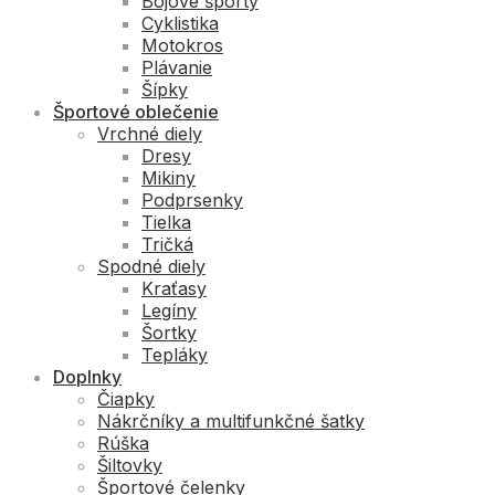
Bojové športy
Cyklistika
Motokros
Plávanie
Šípky
Športové oblečenie
Vrchné diely
Dresy
Mikiny
Podprsenky
Tielka
Tričká
Spodné diely
Kraťasy
Legíny
Šortky
Tepláky
Doplnky
Čiapky
Nákrčníky a multifunkčné šatky
Rúška
Šiltovky
Športové čelenky