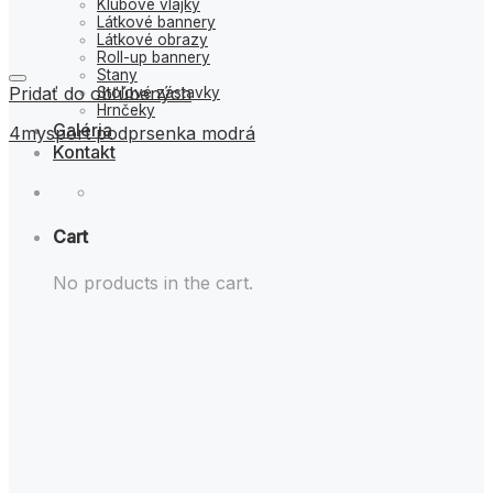
Klubové vlajky
Látkové bannery
Látkové obrazy
Roll-up bannery
Stany
Pridať do obľúbených
Stolové zástavky
Hrnčeky
Galéria
4mysport podprsenka modrá
Kontakt
Cart
No products in the cart.