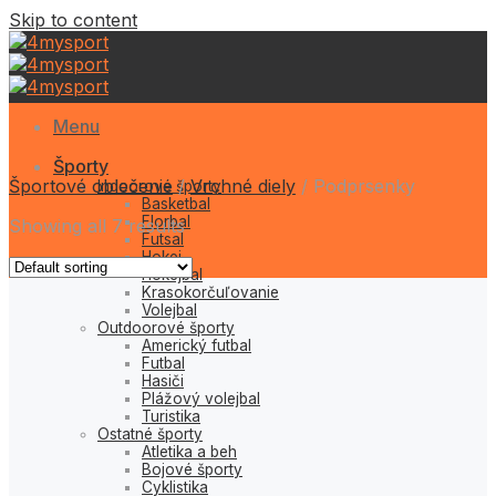
Skip to content
Menu
Športy
Športové oblečenie
/
Vrchné diely
/
Podprsenky
Indoorové športy
Basketbal
Florbal
Showing all 7 results
Futsal
Hokej
Hokejbal
Krasokorčuľovanie
Volejbal
Outdoorové športy
Americký futbal
Futbal
Hasiči
Plážový volejbal
Turistika
Ostatné športy
Atletika a beh
Bojové športy
Cyklistika