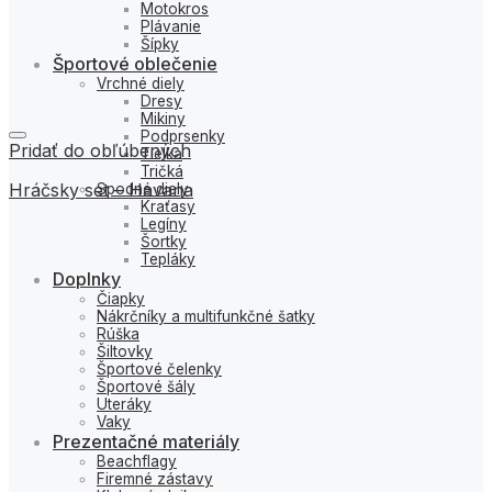
Motokros
Plávanie
Šípky
Športové oblečenie
Vrchné diely
Dresy
Mikiny
Podprsenky
Pridať do obľúbených
Tielka
Tričká
Hráčsky set – Havana
Spodné diely
Kraťasy
Legíny
Šortky
Tepláky
Doplnky
Čiapky
Nákrčníky a multifunkčné šatky
Rúška
Šiltovky
Športové čelenky
Športové šály
Uteráky
Vaky
Prezentačné materiály
Beachflagy
Firemné zástavy