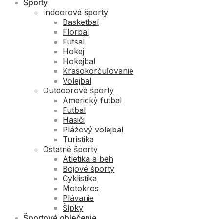
Športy
Indoorové športy
Basketbal
Florbal
Futsal
Hokej
Hokejbal
Krasokorčuľovanie
Volejbal
Outdoorové športy
Americký futbal
Futbal
Hasiči
Plážový volejbal
Turistika
Ostatné športy
Atletika a beh
Bojové športy
Cyklistika
Motokros
Plávanie
Šípky
Športové oblečenie