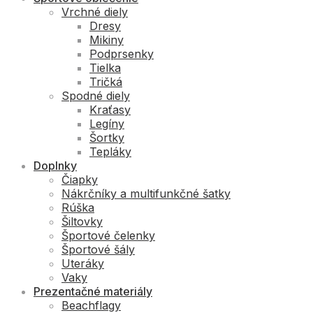
Vrchné diely
Dresy
Mikiny
Podprsenky
Tielka
Tričká
Spodné diely
Kraťasy
Legíny
Šortky
Tepláky
Doplnky
Čiapky
Nákrčníky a multifunkčné šatky
Rúška
Šiltovky
Športové čelenky
Športové šály
Uteráky
Vaky
Prezentačné materiály
Beachflagy