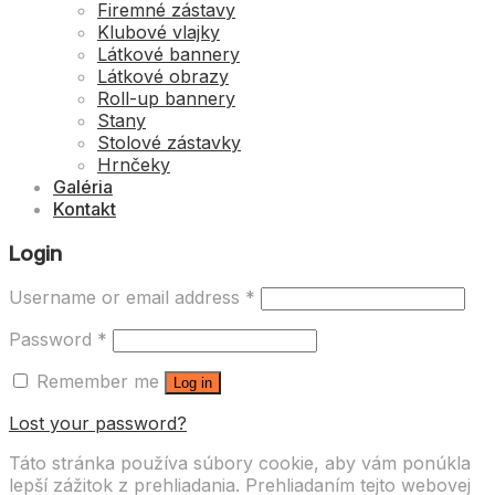
Firemné zástavy
Klubové vlajky
Látkové bannery
Látkové obrazy
Roll-up bannery
Stany
Stolové zástavky
Hrnčeky
Galéria
Kontakt
Login
Username or email address
*
Password
*
Remember me
Log in
Lost your password?
Táto stránka používa súbory cookie, aby vám ponúkla
lepší zážitok z prehliadania. Prehliadaním tejto webovej