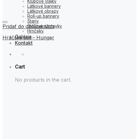
Klubové vlajky
Látkové bannery
Látkové obrazy
Roll-up bannery
Stany
Pridať do obľúbených
Stolové zástavky
Hrnčeky
Galéria
Hráčsky set – Hunger
Kontakt
Cart
No products in the cart.