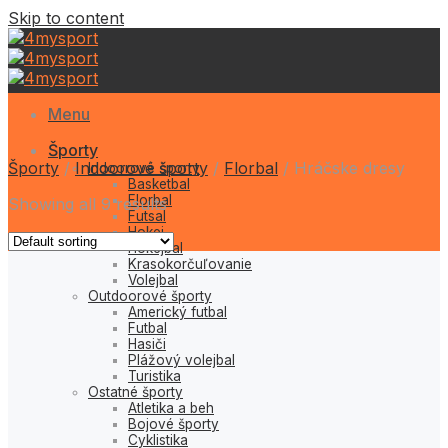
Skip to content
Menu
Športy
Športy
/
Indoorové športy
/
Florbal
/
Hráčske dresy
Indoorové športy
Basketbal
Florbal
Showing all 9 results
Futsal
Hokej
Hokejbal
Krasokorčuľovanie
Volejbal
Outdoorové športy
Americký futbal
Futbal
Hasiči
Plážový volejbal
Turistika
Ostatné športy
Atletika a beh
Bojové športy
Cyklistika