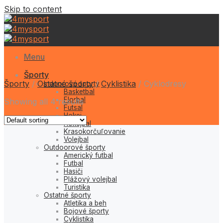
Skip to content
Menu
Športy
Športy
/
Ostatné športy
/
Cyklistika
/
Cyklodresy
Indoorové športy
Basketbal
Florbal
Showing all 4 results
Futsal
Hokej
Hokejbal
Krasokorčuľovanie
Volejbal
Outdoorové športy
Americký futbal
Futbal
Hasiči
Plážový volejbal
Turistika
Ostatné športy
Atletika a beh
Bojové športy
Cyklistika