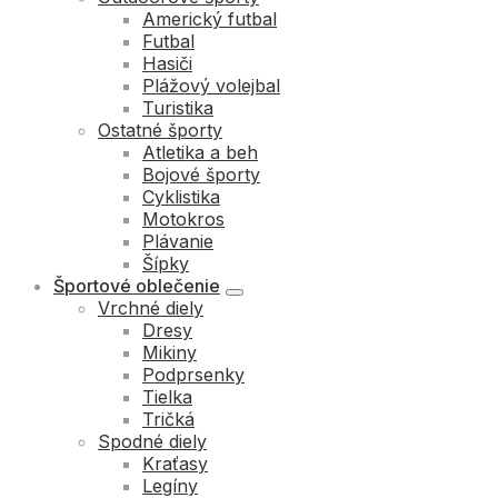
Americký futbal
Futbal
Hasiči
Plážový volejbal
Turistika
Ostatné športy
Atletika a beh
Bojové športy
Cyklistika
Motokros
Plávanie
Šípky
Športové oblečenie
Vrchné diely
Dresy
Mikiny
Podprsenky
Tielka
Tričká
Spodné diely
Kraťasy
Legíny