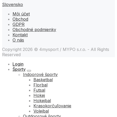
Slovensko
Môj účet
Obchod
GDPR
Obchodné podmienky
Kontakt
O nás
Copyright 2026 © 4mysport / MYPO s.r.o. - All Rights
Reserved
Login
Športy
Indoorové športy
Basketbal
Florbal
Futsal
Hokej
Hokejbal
Krasokorčuľovanie
Volejbal
Outdoorové športy