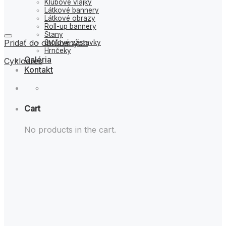
Klubové vlajky
Látkové bannery
Látkové obrazy
Roll-up bannery
Stany
Pridať do obľúbených
Stolové zástavky
Hrnčeky
Galéria
Cyklodres
Kontakt
Cart
No products in the cart.