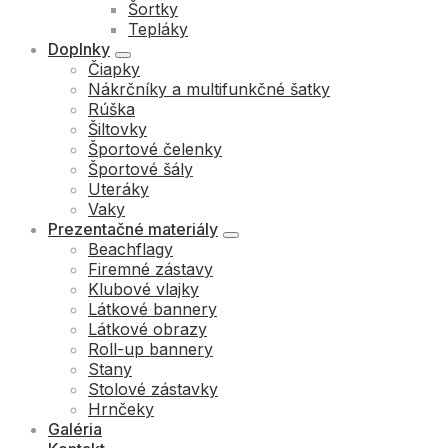
Šortky
Tepláky
Doplnky
Čiapky
Nákrčníky a multifunkčné šatky
Rúška
Šiltovky
Športové čelenky
Športové šály
Uteráky
Vaky
Prezentačné materiály
Beachflagy
Firemné zástavy
Klubové vlajky
Látkové bannery
Látkové obrazy
Roll-up bannery
Stany
Stolové zástavky
Hrnčeky
Galéria