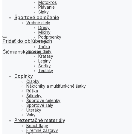
Motokros
Plávanie
Šípky
Športové oblečenie
Vrchné diely
Dresy
Mikiny
Podprsenky
Pridať do obľúbených
Tielka
Tričká
Čičmiansky vzor
Spodné diely
Kraťasy
Legíny
Šortky
Tepláky
Doplnky
Čiapky
Nákrčníky a multifunkčné šatky
Rúška
Šiltovky
Športové čelenky
Športové šály
Uteráky
Vaky
Prezentačné materiály
Beachflagy
Firemné zástavy