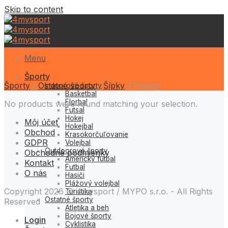
Skip to content
Menu
Športy
Športy
/
Ostatné športy
/
Šípky
/
Trenky
Indoorové športy
Basketbal
Florbal
No products were found matching your selection.
Futsal
Hokej
Môj účet
Hokejbal
Obchod
Krasokorčuľovanie
GDPR
Volejbal
Outdoorové športy
Obchodné podmienky
Americký futbal
Kontakt
Futbal
O nás
Hasiči
Plážový volejbal
Copyright 2026 © 4mysport / MYPO s.r.o. - All Rights
Turistika
Ostatné športy
Reserved
Atletika a beh
Bojové športy
Login
Cyklistika