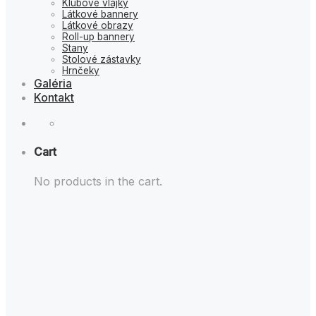
Klubové vlajky
Látkové bannery
Látkové obrazy
Roll-up bannery
Stany
Stolové zástavky
Hrnčeky
Galéria
Kontakt
Cart
No products in the cart.