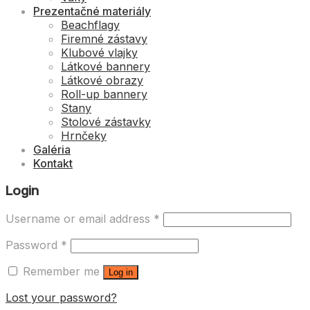
Prezentačné materiály
Beachflagy
Firemné zástavy
Klubové vlajky
Látkové bannery
Látkové obrazy
Roll-up bannery
Stany
Stolové zástavky
Hrnčeky
Galéria
Kontakt
Login
Username or email address
*
Password
*
Remember me
Log in
Lost your password?