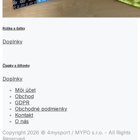
Rúška a šatky
Doplnky
Čiapky a šiltovky
Doplnky
Môj účet
Obchod
GDPR
Obchodné podmienky
Kontakt
O nás
Copyright 2026 © 4mysport / MYPO s.r.o. - All Rights
Reserved