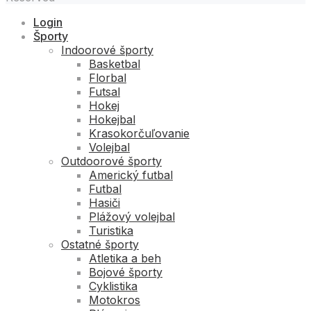
Login
Športy
Indoorové športy
Basketbal
Florbal
Futsal
Hokej
Hokejbal
Krasokorčuľovanie
Volejbal
Outdoorové športy
Americký futbal
Futbal
Hasiči
Plážový volejbal
Turistika
Ostatné športy
Atletika a beh
Bojové športy
Cyklistika
Motokros