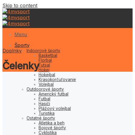
Skip to content
Menu
Športy
Doplnky
Indoorové športy
Basketbal
Florbal
Čelenky
Futsal
Hokej
Hokejbal
Krasokorčuľovanie
Volejbal
Outdoorové športy
Americký futbal
Futbal
Hasiči
Plážový volejbal
Turistika
Ostatné športy
Atletika a beh
Bojové športy
Cyklistika