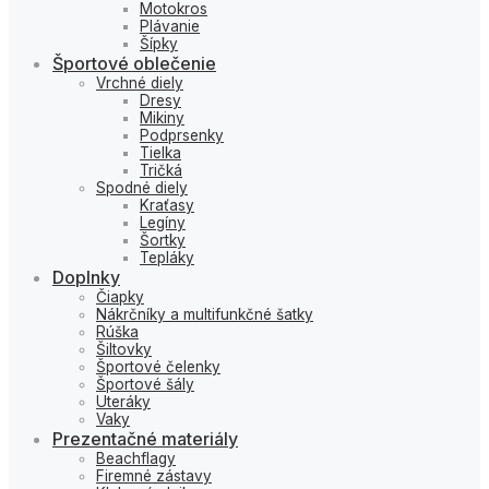
Motokros
Plávanie
Šípky
Športové oblečenie
Vrchné diely
Dresy
Mikiny
Podprsenky
Tielka
Tričká
Spodné diely
Kraťasy
Legíny
Šortky
Tepláky
Doplnky
Čiapky
Nákrčníky a multifunkčné šatky
Rúška
Šiltovky
Športové čelenky
Športové šály
Uteráky
Vaky
Prezentačné materiály
Beachflagy
Firemné zástavy