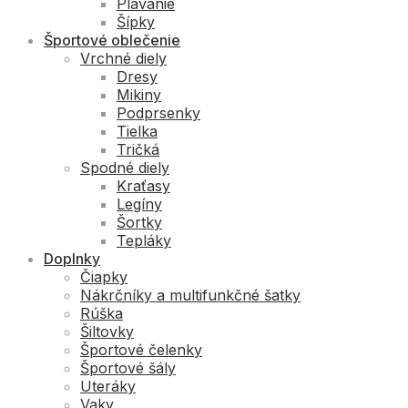
Plávanie
Šípky
Športové oblečenie
Vrchné diely
Dresy
Mikiny
Podprsenky
Tielka
Tričká
Spodné diely
Kraťasy
Legíny
Šortky
Tepláky
Doplnky
Čiapky
Nákrčníky a multifunkčné šatky
Rúška
Šiltovky
Športové čelenky
Športové šály
Uteráky
Vaky