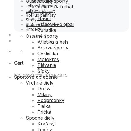
Outdoorové športy
Klubové vlajky
Látkové bannery
Americký futbal
Látkové obrazy
Futbal
Roll-up bannery
Hasiči
Stany
Plážový volejbal
Stolové zástavky
Hrnčeky
Turistika
Galéria
Ostatné športy
Kontakt
Atletika a beh
Bojové športy
Cyklistika
Motokros
Cart
Plávanie
Šípky
No products in the cart.
Športové oblečenie
Vrchné diely
Dresy
Mikiny
Podprsenky
Tielka
Tričká
Spodné diely
Kraťasy
Legíny