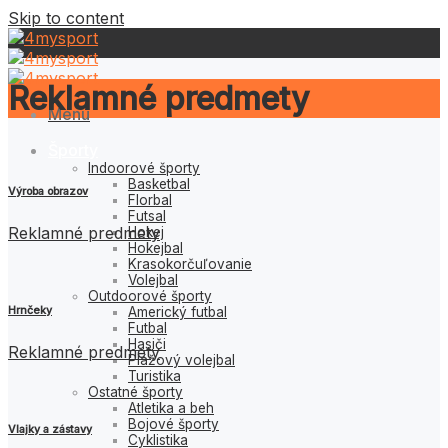
Skip to content
Reklamné predmety
Menu
Športy
Indoorové športy
Basketbal
Výroba obrazov
Florbal
Futsal
Reklamné predmety
Hokej
Hokejbal
Krasokorčuľovanie
Volejbal
Outdoorové športy
Hrnčeky
Americký futbal
Futbal
Hasiči
Reklamné predmety
Plážový volejbal
Turistika
Ostatné športy
Atletika a beh
Bojové športy
Vlajky a zástavy
Cyklistika