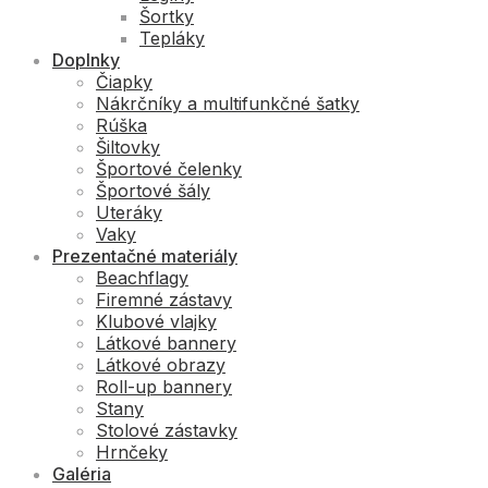
Šortky
Tepláky
Doplnky
Čiapky
Nákrčníky a multifunkčné šatky
Rúška
Šiltovky
Športové čelenky
Športové šály
Uteráky
Vaky
Prezentačné materiály
Beachflagy
Firemné zástavy
Klubové vlajky
Látkové bannery
Látkové obrazy
Roll-up bannery
Stany
Stolové zástavky
Hrnčeky
Galéria