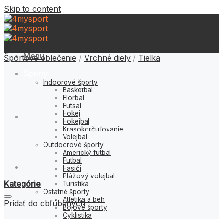
Skip to content
Menu
Športové oblečenie
/
Vrchné diely
/
Tielka
Športy
Indoorové športy
Basketbal
Florbal
Futsal
Hokej
Hokejbal
Krasokorčuľovanie
Volejbal
Outdoorové športy
Americký futbal
Futbal
Hasiči
Plážový volejbal
Kategórie
Turistika
Ostatné športy
Atletika a beh
Pridať do obľúbených
Bojové športy
Cyklistika