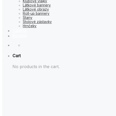
Klubové vlajky
Látkové bannery
Látkové obrazy
Roll-up bannery
Stany
Stolové zástavky
Hrnčeky
Galéria
Kontakt
Cart
No products in the cart.