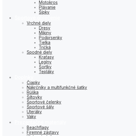
Motokros
Plávanie
Šípky
Športové oblečenie
Vrchné diely
Dresy
Mikiny
Podprsenky
Tielka
Tričká
Spodné diely
Kraťasy
Legíny
Šortky
Tepláky
Doplnky
Čiapky
Nákrčníky a multifunkčné šatky
Rúška
Šiltovky
Športové čelenky
Športové šály
Uteráky
Vaky
Prezentačné materiály
Beachflagy
Firemné zástavy