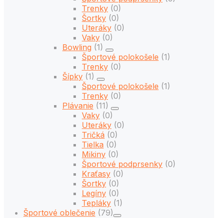
Trenky
(0)
Šortky
(0)
Uteráky
(0)
Vaky
(0)
Bowling
(1)
Športové polokošele
(1)
Trenky
(0)
Šípky
(1)
Športové polokošele
(1)
Trenky
(0)
Plávanie
(11)
Vaky
(0)
Uteráky
(0)
Tričká
(0)
Tielka
(0)
Mikiny
(0)
Športové podprsenky
(0)
Kraťasy
(0)
Šortky
(0)
Legíny
(0)
Tepláky
(1)
Športové oblečenie
(79)