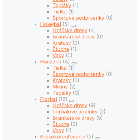
Tepláky
(1)
Tielka
(1)
Športové podprsenky
(0)
Hokejbal
(5)
Hráčske dresy
(4)
Brankárske dresy
(0)
Kraťasy
(0)
Štucne
(1)
Vaky
(0)
Hádzaná
(4)
Tielka
(1)
Športové podprsenky
(0)
Kraťasy
(0)
Mikiny
(2)
Tepláky
(0)
Florbal
(18)
Hráčske dresy
(9)
florbalové doplnky
(2)
Brankárske dresy
(5)
Štucne
(0)
Vaky
(1)
Krasokorčuľovanie
(3)