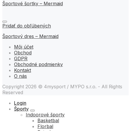
Športové šortky – Mermaid
Pridať do obľúbených
Športový dres – Mermaid
Môj účet
Obchod
GDPR
Obchodné podmienky
Kontakt
O nás
Copyright 2026 © 4mysport / MYPO s.r.o. - All Rights
Reserved
Login
Športy
Indoorové športy
Basketbal
Florbal