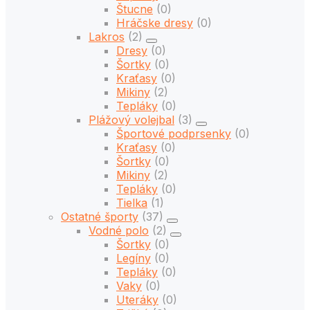
Štucne
(0)
Hráčske dresy
(0)
Lakros
(2)
Dresy
(0)
Šortky
(0)
Kraťasy
(0)
Mikiny
(2)
Tepláky
(0)
Plážový volejbal
(3)
Športové podprsenky
(0)
Kraťasy
(0)
Šortky
(0)
Mikiny
(2)
Tepláky
(0)
Tielka
(1)
Ostatné športy
(37)
Vodné polo
(2)
Šortky
(0)
Legíny
(0)
Tepláky
(0)
Vaky
(0)
Uteráky
(0)