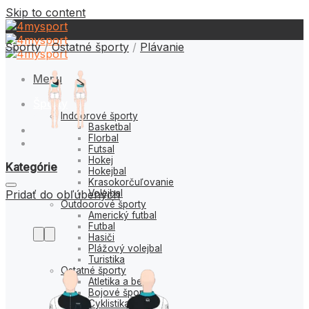
Skip to content
Športy
/
Ostatné športy
/
Plávanie
Menu
Športy
Indoorové športy
Basketbal
Florbal
Futsal
Hokej
Kategórie
Hokejbal
Krasokorčuľovanie
Pridať do obľúbených
Volejbal
Outdoorové športy
Americký futbal
Futbal
Hasiči
Plážový volejbal
Turistika
Ostatné športy
Atletika a beh
Bojové športy
Cyklistika