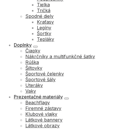
Tielka
Tričká
Spodné diely
Kraťasy
Legíny
Šortky
Tepláky
Doplnky
Čiapky
Nákrčníky a multifunkčné šatky
Rúška
Šiltovky
Športové čelenky
Športové šály
Uteráky
Vaky
Prezentačné materiály
Beachflagy
Firemné zástavy
Klubové vlajky
Látkové bannery
Látkové obrazy