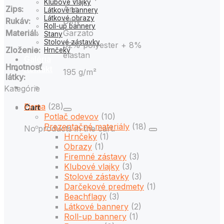
Klubové vlajky
Zips:
Áno
Látkové bannery
Látkové obrazy
Rukáv:
Dlhý
Roll-up bannery
Materiál:
Garzato
Stany
Stolové zástavky
92% polyester + 8%
Zloženie:
Hrnčeky
elastan
Galéria
Hmotnosť
Kontakt
195 g/m²
látky:
Kategórie
Firma
(28)
Cart
Potlač odevov
(10)
Prezentačné materiály
(18)
No products in the cart.
Hrnčeky
(1)
Obrazy
(1)
Firemné zástavy
(3)
Klubové vlajky
(3)
Stolové zástavky
(3)
Darčekové predmety
(1)
Beachflagy
(3)
Látkové bannery
(2)
Roll-up bannery
(1)