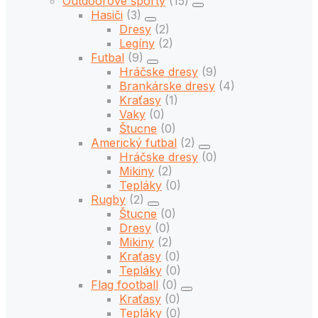
Outdoorové športy
(15)
Hasiči
(3)
Dresy
(2)
Legíny
(2)
Futbal
(9)
Hráčske dresy
(9)
Brankárske dresy
(4)
Kraťasy
(1)
Vaky
(0)
Štucne
(0)
Americký futbal
(2)
Hráčske dresy
(0)
Mikiny
(2)
Tepláky
(0)
Rugby
(2)
Štucne
(0)
Dresy
(0)
Mikiny
(2)
Kraťasy
(0)
Tepláky
(0)
Flag football
(0)
Kraťasy
(0)
Tepláky
(0)