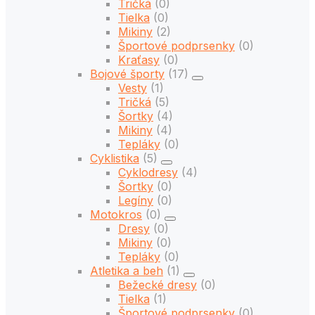
Tričká
(0)
Tielka
(0)
Mikiny
(2)
Športové podprsenky
(0)
Kraťasy
(0)
Bojové športy
(17)
Vesty
(1)
Tričká
(5)
Šortky
(4)
Mikiny
(4)
Tepláky
(0)
Cyklistika
(5)
Cyklodresy
(4)
Šortky
(0)
Legíny
(0)
Motokros
(0)
Dresy
(0)
Mikiny
(0)
Tepláky
(0)
Atletika a beh
(1)
Bežecké dresy
(0)
Tielka
(1)
Športové podprsenky
(0)