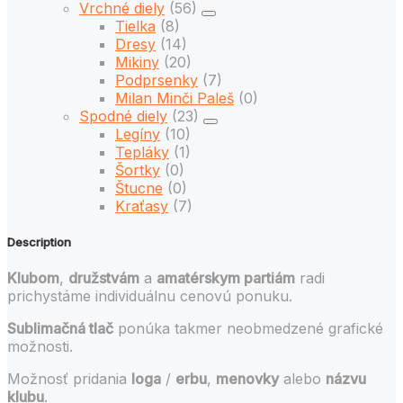
Vrchné diely
(56)
Tielka
(8)
Dresy
(14)
Mikiny
(20)
Podprsenky
(7)
Milan Minči Paleš
(0)
Spodné diely
(23)
Legíny
(10)
Tepláky
(1)
Šortky
(0)
Štucne
(0)
Kraťasy
(7)
Description
Klubom
,
družstvám
a
amatérskym partiám
radi
prichystáme individuálnu cenovú ponuku.
Sublimačná tlač
ponúka takmer neobmedzené grafické
možnosti.
Možnosť pridania
loga
/
erbu
,
menovky
alebo
názvu
klubu
.