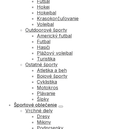
Futsal
Hokej
Hokejbal
Krasokorčuľovanie
Volejbal
Outdoorové športy
Americký futbal
Futbal
Hasiči
Plážový volejbal
Turistika
Ostatné športy
Atletika a beh
Bojové športy
Cyklistika
Motokros
Plávanie
Šípky
Športové oblečenie
Vrchné diely
Dresy
Mikiny
Podprsenky