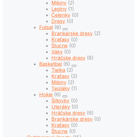
Mikiny
(2)
Legíny
(1)
Čelenky
(0)
Dresy
(0)
Futsal
(8)
Brankárske dresy
(2)
Kraťasy
(0)
Štucne
(0)
Vaky
(0)
Hráčske dresy
(8)
Basketbal
(6)
Tielka
(2)
Kraťasy
(2)
Mikiny
(2)
Tepláky
(1)
Hokej
(6)
Šiltovky
(0)
Uteráky
(0)
Hráčske dresy
(6)
Brankárske dresy
(0)
Kraťasy
(0)
Štucne
(0)