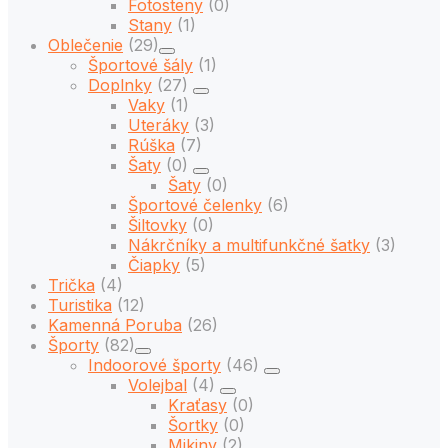
Fotosteny
(0)
Stany
(1)
Oblečenie
(29)
Športové šály
(1)
Doplnky
(27)
Vaky
(1)
Uteráky
(3)
Rúška
(7)
Šaty
(0)
Šaty
(0)
Športové čelenky
(6)
Šiltovky
(0)
Nákrčníky a multifunkčné šatky
(3)
Čiapky
(5)
Trička
(4)
Turistika
(12)
Kamenná Poruba
(26)
Športy
(82)
Indoorové športy
(46)
Volejbal
(4)
Kraťasy
(0)
Šortky
(0)
Mikiny
(2)