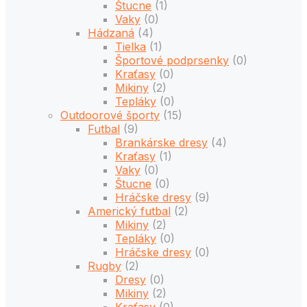
Štucne
(1)
Vaky
(0)
Hádzaná
(4)
Tielka
(1)
Športové podprsenky
(0)
Kraťasy
(0)
Mikiny
(2)
Tepláky
(0)
Outdoorové športy
(15)
Futbal
(9)
Brankárske dresy
(4)
Kraťasy
(1)
Vaky
(0)
Štucne
(0)
Hráčske dresy
(9)
Americký futbal
(2)
Mikiny
(2)
Tepláky
(0)
Hráčske dresy
(0)
Rugby
(2)
Dresy
(0)
Mikiny
(2)
Kraťasy
(0)