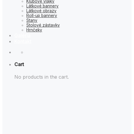
Klubové vlajky
Látkové bannery
Látkové obrazy
Roll-up bannery
Stany
Stolové zástavky
Hrnčeky
Galéria
Kontakt
Cart
No products in the cart.