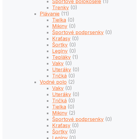
Športové polokošele
(1)
Trenky
(0)
Plávanie
(11)
Tielka
(0)
Mikiny
(0)
Športové podprsenky
(0)
Kraťasy
(0)
Šortky
(0)
Legíny
(0)
Tepláky
(1)
Vaky
(0)
Uteráky
(0)
Tričká
(0)
Vodné polo
(2)
Vaky
(0)
Uteráky
(0)
Tričká
(0)
Tielka
(0)
Mikiny
(2)
Športové podprsenky
(0)
Kraťasy
(0)
Šortky
(0)
Legíny
(0)