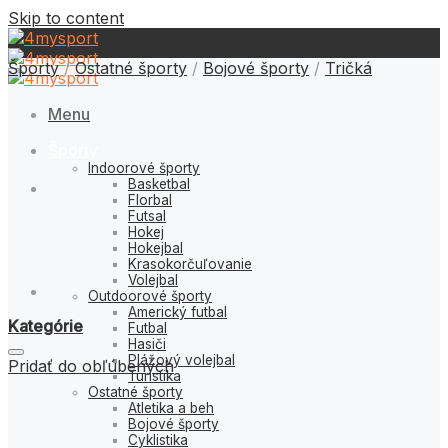
Skip to content
Športy
/
Ostatné športy
/
Bojové športy
/
Tričká
Menu
Športy
Indoorové športy
Basketbal
Florbal
Futsal
Hokej
Hokejbal
Krasokorčuľovanie
Volejbal
Outdoorové športy
Americký futbal
Kategórie
Futbal
Hasiči
Plážový volejbal
Pridať do obľúbených
Turistika
Ostatné športy
Atletika a beh
Bojové športy
Cyklistika