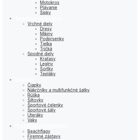
Motokros
Plávanie
Šípky
Športové oblečenie
Vrchné diely
Dresy
Mikiny
Podprsenky
Tielka
Tričká
Spodné diely
Kraťasy
Legíny
Šortky
Tepláky
Doplnky
Čiapky
Nákrčníky a multifunkčné šatky
Rúška
Šiltovky
Športové čelenky
Športové šály
Uteráky
Vaky
Prezentačné materiály
Beachflagy
Firemné zástavy