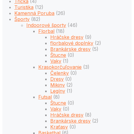
Trička
(4)
Turistika
(12)
Kamenná Poruba
(26)
Športy
(82)
Indoorové športy
(46)
Florbal
(18)
Hráčske dresy
(9)
florbalové doplnky
(2)
Brankárske dresy
(5)
Štucne
(0)
Vaky
(1)
Krasokorčuľovanie
(3)
Čelenky
(0)
Dresy
(0)
Mikiny
(2)
Legíny
(1)
Futsal
(8)
Štucne
(0)
Vaky
(0)
Hráčske dresy
(8)
Brankárske dresy
(2)
Kraťasy
(0)
Basketbal
(6)