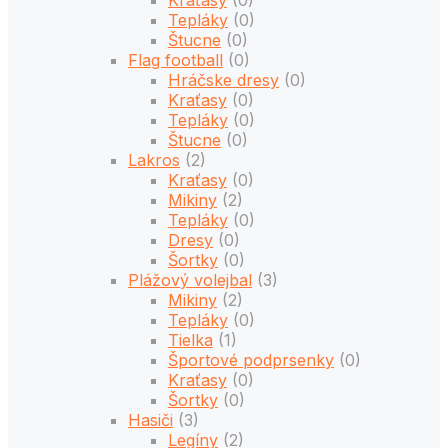
Tepláky
(0)
Štucne
(0)
Flag football
(0)
Hráčske dresy
(0)
Kraťasy
(0)
Tepláky
(0)
Štucne
(0)
Lakros
(2)
Kraťasy
(0)
Mikiny
(2)
Tepláky
(0)
Dresy
(0)
Šortky
(0)
Plážový volejbal
(3)
Mikiny
(2)
Tepláky
(0)
Tielka
(1)
Športové podprsenky
(0)
Kraťasy
(0)
Šortky
(0)
Hasiči
(3)
Legíny
(2)