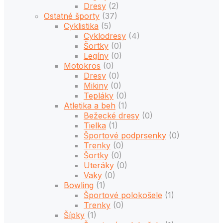
Dresy
(2)
Ostatné športy
(37)
Cyklistika
(5)
Cyklodresy
(4)
Šortky
(0)
Legíny
(0)
Motokros
(0)
Dresy
(0)
Mikiny
(0)
Tepláky
(0)
Atletika a beh
(1)
Bežecké dresy
(0)
Tielka
(1)
Športové podprsenky
(0)
Trenky
(0)
Šortky
(0)
Uteráky
(0)
Vaky
(0)
Bowling
(1)
Športové polokošele
(1)
Trenky
(0)
Šípky
(1)