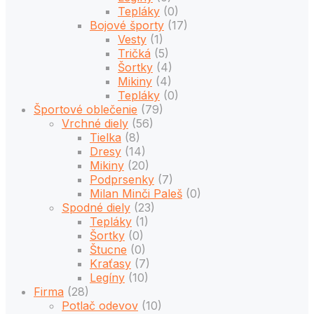
Tepláky
(0)
Bojové športy
(17)
Vesty
(1)
Tričká
(5)
Šortky
(4)
Mikiny
(4)
Tepláky
(0)
Športové oblečenie
(79)
Vrchné diely
(56)
Tielka
(8)
Dresy
(14)
Mikiny
(20)
Podprsenky
(7)
Milan Minči Paleš
(0)
Spodné diely
(23)
Tepláky
(1)
Šortky
(0)
Štucne
(0)
Kraťasy
(7)
Legíny
(10)
Firma
(28)
Potlač odevov
(10)