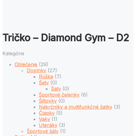
Tričko – Diamond Gym – D2
Kategórie
Oblečenie
(29)
Doplnky
(27)
Rúška
(7)
Šaty
(0)
Šaty
(0)
Športové čelenky
(6)
Šiltovky
(0)
Nákrčníky a multifunkčné šatky
(3)
Čiapky
(5)
Vaky
(1)
Uteráky
(3)
Športové šály
(1)